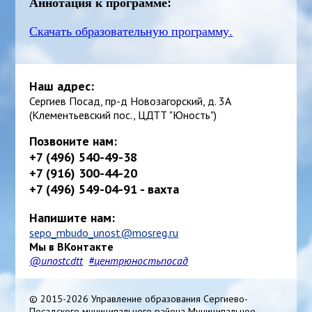
Аннотация к программе:
Скачать образовательную программу.
Наш адрес:
Сергиев Посад, пр-д Новозагорский, д. 3А
(Клементьевский пос., ЦДТТ "Юность")
Позвоните нам:
+7 (496) 540-49-38
+7 (916) 300-44-20
+7 (496) 549-04-91 - вахта
Напишите нам:
sepo_mbudo_unost@mosreg.ru
Мы в ВКонтакте
@unostcdtt
#центрюностьпосад
© 2015-2026 Управление образования Сергиево-
Посадского муниципального района Муниципальное