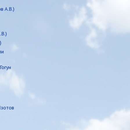
 А.В.)
В.)
)
ли
Гогун
Изотов