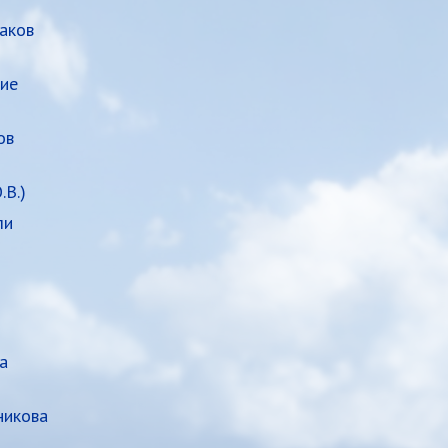
аков
ие
ов
В.)
ли
а
никова