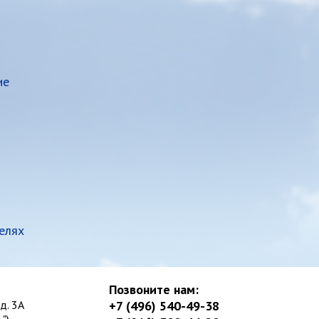
ие
елях
Позвоните нам:
д. 3А
+7 (496) 540-49-38