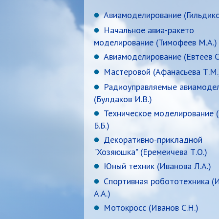
Авиамоделирование (Гильдиков
Начальное авиа-ракето
моделирование (Тимофеев М.А.)
Авиамоделирование (Евтеев С.
Мастеровой (Афанасьева Т.М.
Радиоуправляемые авиамоде
(Булдаков И.В.)
Техническое моделирование (
Б.Б.)
Декоративно-прикладной
"Хозяюшка" (Еремеичева Т.О.)
Юный техник (Иванова Л.А.)
Спортивная робототехника (
А.А.)
Мотокросс (Иванов С.Н.)