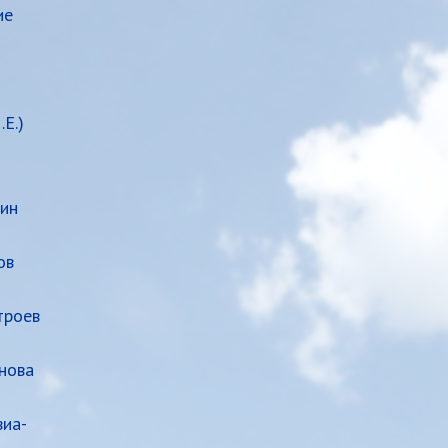
ие
Е.)
ин
ов
троев
анова
виа-