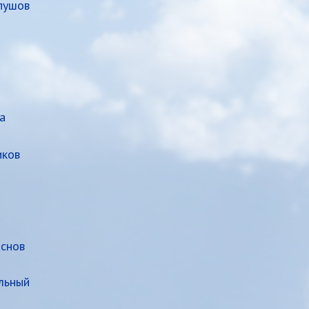
пушов
а
иков
аснов
льный