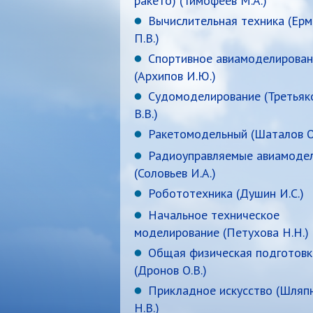
Вычислительная техника (Ерм
П.В.)
Спортивное авиамоделирован
(Архипов И.Ю.)
Судомоделирование (Третьяк
В.В.)
Ракетомодельный (Шаталов О.
Радиоуправляемые авиамоде
(Соловьев И.А.)
Робототехника (Душин И.С.)
Начальное техническое
моделирование (Петухова Н.Н.)
Общая физическая подготовк
(Дронов О.В.)
Прикладное искусство (Шляп
Н.В.)