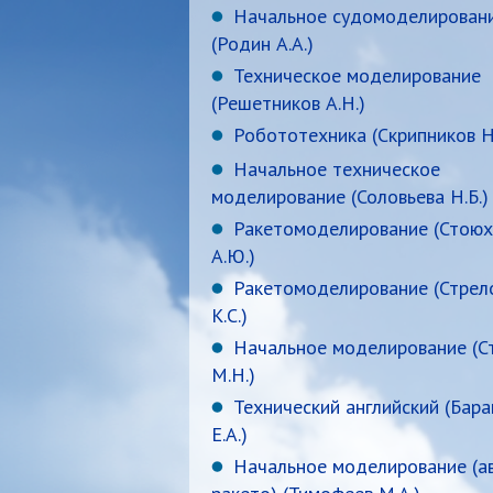
Начальное судомоделирован
(Родин А.А.)
Техническое моделирование
(Решетников А.Н.)
Робототехника (Скрипников Н.
Начальное техническое
моделирование (Соловьева Н.Б.)
Ракетомоделирование (Стоюх
А.Ю.)
Ракетомоделирование (Стрел
К.С.)
Начальное моделирование (С
М.Н.)
Технический английский (Бар
Е.А.)
Начальное моделирование (а
ракето) (Тимофеев М.А.)