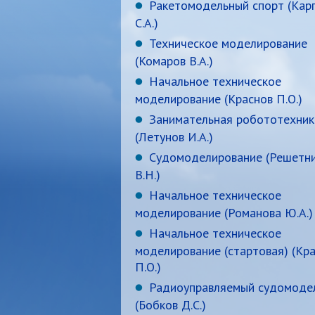
Ракетомодельный спорт (Кар
С.А.)
Техническое моделирование
(Комаров В.А.)
Начальное техническое
моделирование (Краснов П.О.)
Занимательная робототехник
(Летунов И.А.)
Судомоделирование (Решетн
В.Н.)
Начальное техническое
моделирование (Романова Ю.А.)
Начальное техническое
моделирование (стартовая) (Кр
П.О.)
Радиоуправляемый судомоде
(Бобков Д.С.)